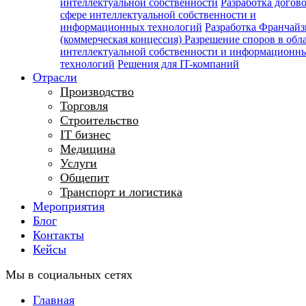
интеллектуальной собственности
Разработка догов
сфере интеллектуальной собственности и
информационных технологий
Разработка Франчайз
(коммерческая концессия)
Разрешение споров в обл
интеллектуальной собственности и информационн
технологий
Решения для IT-компаний
Отрасли
Производство
Торговля
Строительство
IT бизнес
Медицина
Услуги
Общепит
Транспорт и логистика
Мероприятия
Блог
Контакты
Кейсы
Мы в социальных сетях
Главная