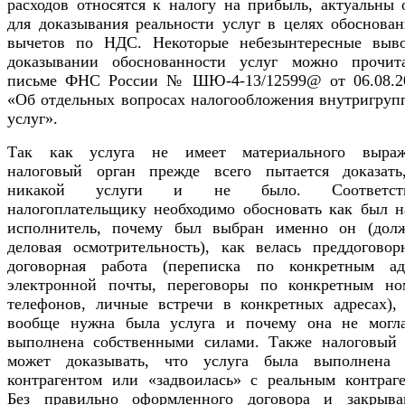
расходов относятся к налогу на прибыль, актуальны 
для доказывания реальности услуг в целях обоснован
вычетов по НДС. Некоторые небезынтересные выв
доказывании обоснованности услуг можно прочит
письме ФНС России № ШЮ-4-13/12599@ от 06.08.20
«Об отдельных вопросах налогообложения внутригруп
услуг».
Так как услуга не имеет материального выраж
налоговый орган прежде всего пытается доказать
никакой услуги и не было. Соответств
налогоплательщику необходимо обосновать как был н
исполнитель, почему был выбран именно он (дол
деловая осмотрительность), как велась преддоговор
договорная работа (переписка по конкретным ад
электронной почты, переговоры по конкретным но
телефонов, личные встречи в конкретных адресах), 
вообще нужна была услуга и почему она не могл
выполнена собственными силами. Также налоговый 
может доказывать, что услуга была выполнена
контрагентом или «задвоилась» с реальным контраге
Без правильно оформленного договора и закрыв