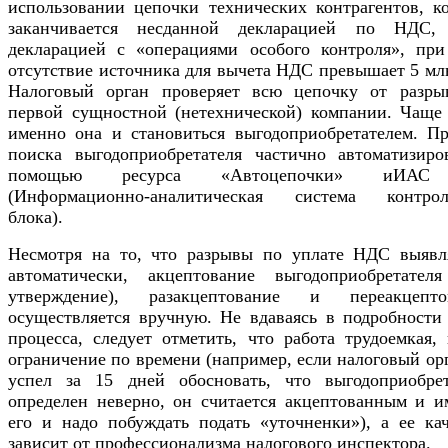
использовании цепочки технических контрагентов, ко
заканчивается несданной декларацией по НДС,
декларацией с «операциями особого контроля», при
отсутствие источника для вычета НДС превышает 5 мл
Налоговый орган проверяет всю цепочку от разры
первой сущностной (нетехнической) компании. Чаще 
именно она и становиться выгодоприобретателем. Пр
поиска выгодоприобретателя частично автоматизиро
помощью ресурса «Автоцепочки» иИА
(Информационно-аналитическая система контрол
блока).
Несмотря на то, что разрывы по уплате НДС выявл
автоматически, акцептование выгодоприобретателя
утверждение), разакцептование и переакцепто
осуществляется вручную. Не вдаваясь в подробности 
процесса, следует отметить, что работа трудоемкая,
ограничение по времени (например, если налоговый ор
успел за 15 дней обосновать, что выгодоприобрет
определен неверно, он считается акцептованным и и
его и надо побуждать подать «уточненки»), а ее кач
зависит от профессионализма налогового инспектора.