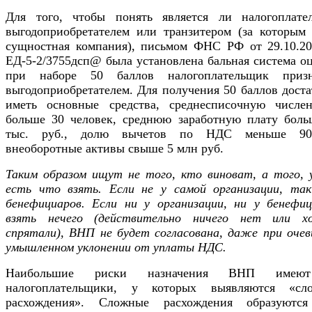
Для того, чтобы понять является ли налогоплате
выгодоприобретателем или транзитером (за которым 
сущностная компания), письмом ФНС РФ от 29.10.2
ЕД-5-2/3755дсп@ была установлена бальная система о
при наборе 50 баллов налогоплательщик призн
выгодоприобретателем. Для получения 50 баллов дост
иметь основные средства, среднесписочную числен
больше 30 человек, среднюю заработную плату боль
тыс. руб., долю вычетов по НДС меньше 9
внеоборотные активы свыше 5 млн руб.
Таким образом ищут не того, кто виноват, а того, у
есть что взять. Если не у самой организации, так
бенефициаров. Если ни у организации, ни у бенефиц
взять нечего (действительно ничего нет или х
спрятали), ВНП не будет согласована, даже при очев
умышленном уклонении от уплаты НДС.
Наибольшие риски назначения ВНП имею
налогоплательщики, у которых выявляются «сл
расхождения». Сложные расхождения образуютс