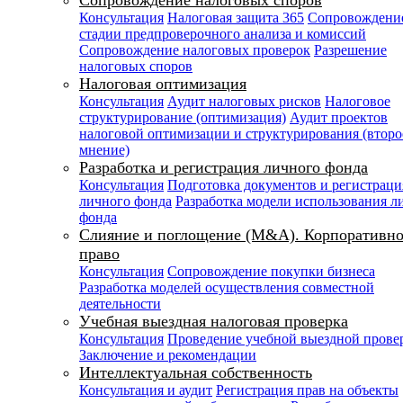
Сопровождение налоговых споров
Консультация
Налоговая защита 365
Сопровождени
стадии предпроверочного анализа и комиссий
Сопровождение налоговых проверок
Разрешение
налоговых споров
Налоговая оптимизация
Консультация
Аудит налоговых рисков
Налоговое
структурирование (оптимизация)
Аудит проектов
налоговой оптимизации и структурирования (второ
мнение)
Разработка и регистрация личного фонда
Консультация
Подготовка документов и регистраци
личного фонда
Разработка модели использования л
фонда
Слияние и поглощение (M&A). Корпоративно
право
Консультация
Сопровождение покупки бизнеса
Разработка моделей осуществления совместной
деятельности
Учебная выездная налоговая проверка
Консультация
Проведение учебной выездной прове
Заключение и рекомендации
Интеллектуальная собственность
Консультация и аудит
Регистрация прав на объекты