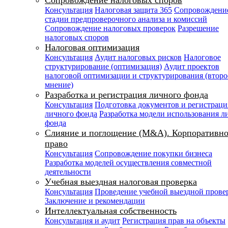
Сопровождение налоговых споров
Консультация
Налоговая защита 365
Сопровождени
стадии предпроверочного анализа и комиссий
Сопровождение налоговых проверок
Разрешение
налоговых споров
Налоговая оптимизация
Консультация
Аудит налоговых рисков
Налоговое
структурирование (оптимизация)
Аудит проектов
налоговой оптимизации и структурирования (второ
мнение)
Разработка и регистрация личного фонда
Консультация
Подготовка документов и регистраци
личного фонда
Разработка модели использования л
фонда
Слияние и поглощение (M&A). Корпоративно
право
Консультация
Сопровождение покупки бизнеса
Разработка моделей осуществления совместной
деятельности
Учебная выездная налоговая проверка
Консультация
Проведение учебной выездной прове
Заключение и рекомендации
Интеллектуальная собственность
Консультация и аудит
Регистрация прав на объекты