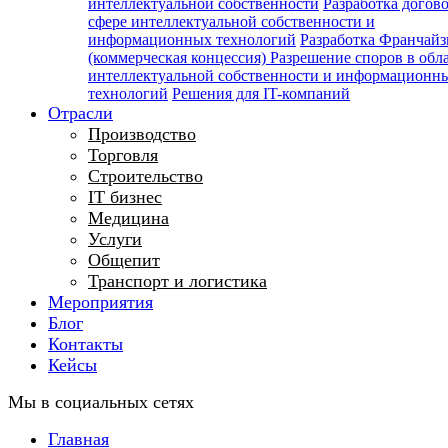
интеллектуальной собственности
Разработка догов
сфере интеллектуальной собственности и
информационных технологий
Разработка Франчайз
(коммерческая концессия)
Разрешение споров в обл
интеллектуальной собственности и информационн
технологий
Решения для IT-компаний
Отрасли
Производство
Торговля
Строительство
IT бизнес
Медицина
Услуги
Общепит
Транспорт и логистика
Мероприятия
Блог
Контакты
Кейсы
Мы в социальных сетях
Главная