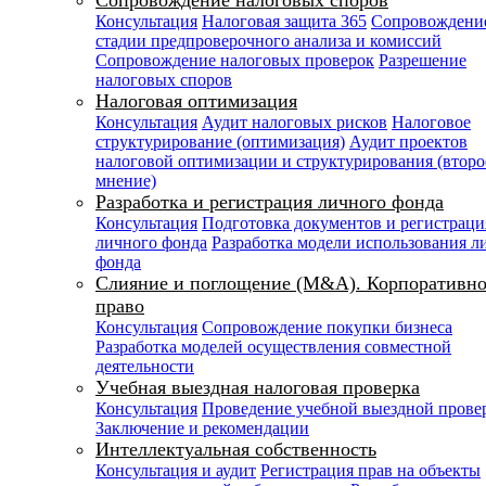
Сопровождение налоговых споров
Консультация
Налоговая защита 365
Сопровождени
стадии предпроверочного анализа и комиссий
Сопровождение налоговых проверок
Разрешение
налоговых споров
Налоговая оптимизация
Консультация
Аудит налоговых рисков
Налоговое
структурирование (оптимизация)
Аудит проектов
налоговой оптимизации и структурирования (второ
мнение)
Разработка и регистрация личного фонда
Консультация
Подготовка документов и регистраци
личного фонда
Разработка модели использования л
фонда
Слияние и поглощение (M&A). Корпоративно
право
Консультация
Сопровождение покупки бизнеса
Разработка моделей осуществления совместной
деятельности
Учебная выездная налоговая проверка
Консультация
Проведение учебной выездной прове
Заключение и рекомендации
Интеллектуальная собственность
Консультация и аудит
Регистрация прав на объекты