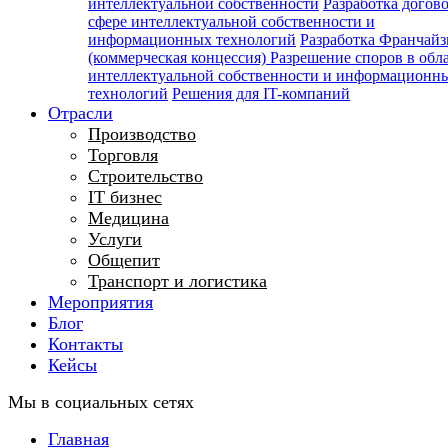
интеллектуальной собственности
Разработка догов
сфере интеллектуальной собственности и
информационных технологий
Разработка Франчайз
(коммерческая концессия)
Разрешение споров в обл
интеллектуальной собственности и информационн
технологий
Решения для IT-компаний
Отрасли
Производство
Торговля
Строительство
IT бизнес
Медицина
Услуги
Общепит
Транспорт и логистика
Мероприятия
Блог
Контакты
Кейсы
Мы в социальных сетях
Главная