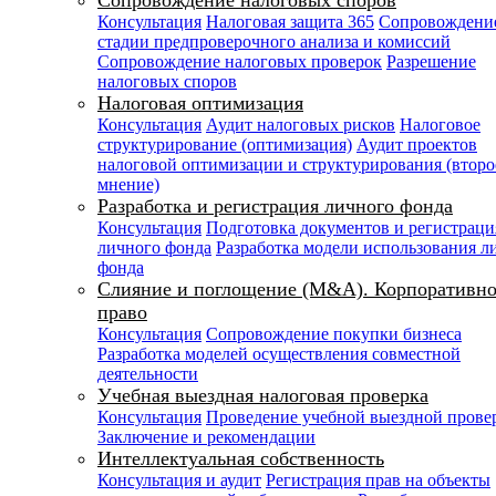
Сопровождение налоговых споров
Консультация
Налоговая защита 365
Сопровождени
стадии предпроверочного анализа и комиссий
Сопровождение налоговых проверок
Разрешение
налоговых споров
Налоговая оптимизация
Консультация
Аудит налоговых рисков
Налоговое
структурирование (оптимизация)
Аудит проектов
налоговой оптимизации и структурирования (второ
мнение)
Разработка и регистрация личного фонда
Консультация
Подготовка документов и регистраци
личного фонда
Разработка модели использования л
фонда
Слияние и поглощение (M&A). Корпоративно
право
Консультация
Сопровождение покупки бизнеса
Разработка моделей осуществления совместной
деятельности
Учебная выездная налоговая проверка
Консультация
Проведение учебной выездной прове
Заключение и рекомендации
Интеллектуальная собственность
Консультация и аудит
Регистрация прав на объекты