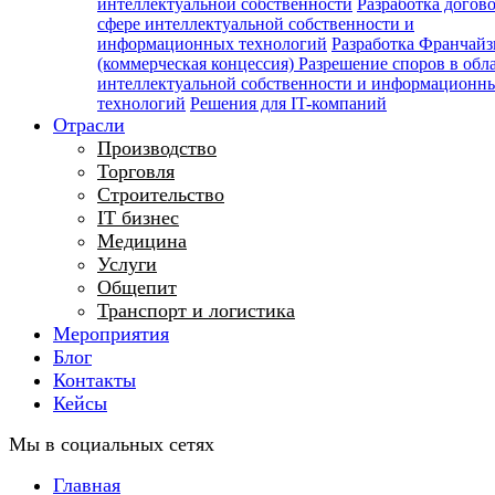
интеллектуальной собственности
Разработка догов
сфере интеллектуальной собственности и
информационных технологий
Разработка Франчайз
(коммерческая концессия)
Разрешение споров в обл
интеллектуальной собственности и информационн
технологий
Решения для IT-компаний
Отрасли
Производство
Торговля
Строительство
IT бизнес
Медицина
Услуги
Общепит
Транспорт и логистика
Мероприятия
Блог
Контакты
Кейсы
Мы в социальных сетях
Главная