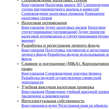
Сопровождение налоговых споров
Консультация
Налоговая защита 365
Сопровождени
стадии предпроверочного анализа и комиссий
Сопровождение налоговых проверок
Разрешение
налоговых споров
Налоговая оптимизация
Консультация
Аудит налоговых рисков
Налоговое
структурирование (оптимизация)
Аудит проектов
налоговой оптимизации и структурирования (второ
мнение)
Разработка и регистрация личного фонда
Консультация
Подготовка документов и регистраци
личного фонда
Разработка модели использования л
фонда
Слияние и поглощение (M&A). Корпоративно
право
Консультация
Сопровождение покупки бизнеса
Разработка моделей осуществления совместной
деятельности
Учебная выездная налоговая проверка
Консультация
Проведение учебной выездной прове
Заключение и рекомендации
Интеллектуальная собственность
Консультация и аудит
Регистрация прав на объекты