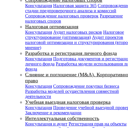
Сопровождение налоговых споров
Консультация
Налоговая защита 365
Сопровождени
стадии предпроверочного анализа и комиссий
Сопровождение налоговых проверок
Разрешение
налоговых споров
Налоговая оптимизация
Консультация
Аудит налоговых рисков
Налоговое
структурирование (оптимизация)
Аудит проектов
налоговой оптимизации и структурирования (второ
мнение)
Разработка и регистрация личного фонда
Консультация
Подготовка документов и регистраци
личного фонда
Разработка модели использования л
фонда
Слияние и поглощение (M&A). Корпоративно
право
Консультация
Сопровождение покупки бизнеса
Разработка моделей осуществления совместной
деятельности
Учебная выездная налоговая проверка
Консультация
Проведение учебной выездной прове
Заключение и рекомендации
Интеллектуальная собственность
Консультация и аудит
Регистрация прав на объекты