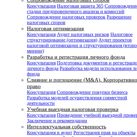
Сопровождение налоговых споров
Консультация
Налоговая защита 365
Сопровождени
стадии предпроверочного анализа и комиссий
Сопровождение налоговых проверок
Разрешение
налоговых споров
Налоговая оптимизация
Консультация
Аудит налоговых рисков
Налоговое
структурирование (оптимизация)
Аудит проектов
налоговой оптимизации и структурирования (второ
мнение)
Разработка и регистрация личного фонда
Консультация
Подготовка документов и регистраци
личного фонда
Разработка модели использования л
фонда
Слияние и поглощение (M&A). Корпоративно
право
Консультация
Сопровождение покупки бизнеса
Разработка моделей осуществления совместной
деятельности
Учебная выездная налоговая проверка
Консультация
Проведение учебной выездной прове
Заключение и рекомендации
Интеллектуальная собственность
Консультация и аудит
Регистрация прав на объекты