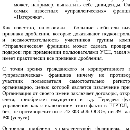
может, например, выплатить себе дивиденды. Од
самых известных «управленческих» фран
«Пятерочка».
Как известно, налоговики – большие любители выя
признаки дробления, которые доказывают подконтроль
и несамостоятельность участников группы комп
«Управленческая» франшиза может сделать провер
подарок: при применении пользователями УСН, такая 
имеет практически все признаки дробления.
С точки зрения гражданского и корпоративного п
«управленческая» франшиза ничему не противор
участник пользователя самостоятельно регистр
организацию, целью которой является извлечение при
Организация от своего имени заключает договоры, отк
счета, приобретает имущество и т.д. Передача фу
управления как с включением этого факта в ЕГРЮЛ, 
без, не противоречит ни ст.42 ФЗ «Об ООО», ни 39 Гл
РФ (услуги).
Основная проблема управленческой франшизы, ко