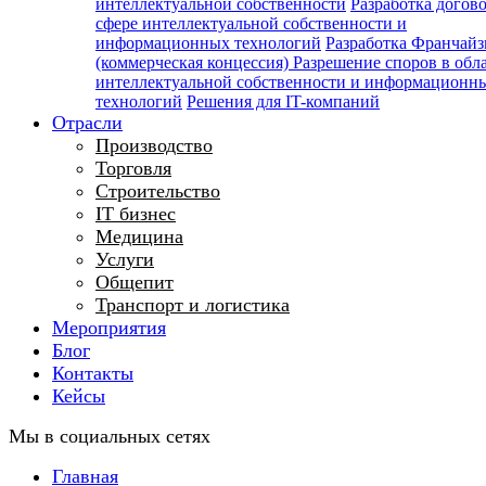
интеллектуальной собственности
Разработка догов
сфере интеллектуальной собственности и
информационных технологий
Разработка Франчайз
(коммерческая концессия)
Разрешение споров в обл
интеллектуальной собственности и информационн
технологий
Решения для IT-компаний
Отрасли
Производство
Торговля
Строительство
IT бизнес
Медицина
Услуги
Общепит
Транспорт и логистика
Мероприятия
Блог
Контакты
Кейсы
Мы в социальных сетях
Главная