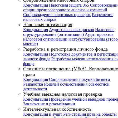
Сопровождение налоговых споров
Консультация
Налоговая защита 365
Сопровождени
стадии предпроверочного анализа и комиссий
Сопровождение налоговых проверок
Разрешение
налоговых споров
Налоговая оптимизация
Консультация
Аудит налоговых рисков
Налоговое
структурирование (оптимизация)
Аудит проектов
налоговой оптимизации и структурирования (второ
мнение)
Разработка и регистрация личного фонда
Консультация
Подготовка документов и регистраци
личного фонда
Разработка модели использования л
фонда
Слияние и поглощение (M&A). Корпоративно
право
Консультация
Сопровождение покупки бизнеса
Разработка моделей осуществления совместной
деятельности
Учебная выездная налоговая проверка
Консультация
Проведение учебной выездной прове
Заключение и рекомендации
Интеллектуальная собственность
Консультация и аудит
Регистрация прав на объекты