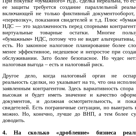
При покупке «бумажного» НДС сделка нереальна, то ес
ее защиты требуется создание параллельной реальн
включающей не только фиктивный документооборот,
«перевозку», показания свидетелей и т.д. Плюс «бум
НДС — это задолженность перед спорными контрагент
виртуальные товарные остатки. Многие польз
«бумажным» НДС, потому что не видят альтернативы, 
есть. Но законное налоговое планирование более сло
менее эффективное, недешевое и непростое при созда
обслуживании. Зато более безопасное. Но чудес нет:
налоговая выгода – есть и налоговый риск.
Другое дело, когда налоговый орган не оспар
реальность сделки, но указывает на то, что она исполн
заявленным контрагентом. Здесь вариативность спора
высокая и будет иметь значение и качество оформ
документов, и должная осмотрительность, и пока
свидетелей. Есть пограничные ситуации, но выиграть 
можно. Но, конечно, лучше до ВНП, а тем более су
доводить.
4. На сколько «дробление» бизнеса реал