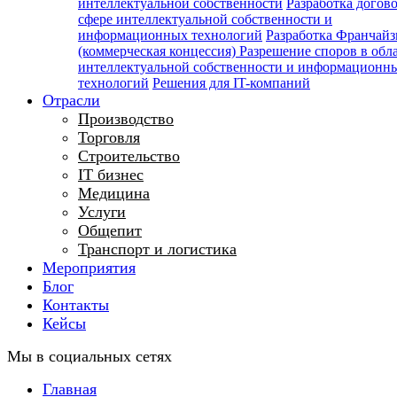
интеллектуальной собственности
Разработка догов
сфере интеллектуальной собственности и
информационных технологий
Разработка Франчайз
(коммерческая концессия)
Разрешение споров в обл
интеллектуальной собственности и информационн
технологий
Решения для IT-компаний
Отрасли
Производство
Торговля
Строительство
IT бизнес
Медицина
Услуги
Общепит
Транспорт и логистика
Мероприятия
Блог
Контакты
Кейсы
Мы в социальных сетях
Главная