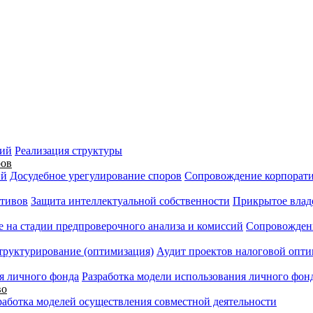
ний
Реализация структуры
ров
ий
Досудебное урегулирование споров
Сопровождение корпорати
ктивов
Защита интеллектуальной собственности
Прикрытое влад
 на стадии предпроверочного анализа и комиссий
Сопровожден
труктурирование (оптимизация)
Аудит проектов налоговой опти
я личного фонда
Разработка модели использования личного фон
во
работка моделей осуществления совместной деятельности