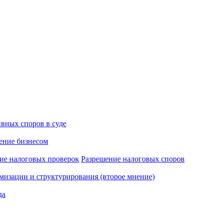
вных споров в суде
ение бизнесом
ие налоговых проверок
Разрешение налоговых споров
мизации и структурирования (второе мнение)
да