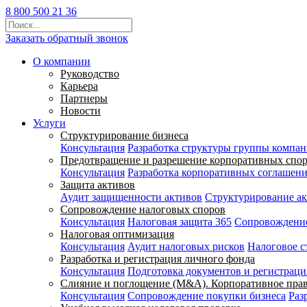
8 800 500 21 36
Заказать обратный звонок
О компании
Руководство
Карьера
Партнеры
Новости
Услуги
Структурирование бизнеса
Консультация
Разработка структуры группы компа
Предотвращение и разрешение корпоративных спо
Консультация
Разработка корпоративных соглашен
Защита активов
Аудит защищенности активов
Структурирование а
Сопровождение налоговых споров
Консультация
Налоговая защита 365
Сопровождение
Налоговая оптимизация
Консультация
Аудит налоговых рисков
Налоговое с
Разработка и регистрация личного фонда
Консультация
Подготовка документов и регистраци
Слияние и поглощение (M&A). Корпоративное пра
Консультация
Сопровождение покупки бизнеса
Раз