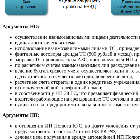
Аргументы НО:
осуществление взаимозависимыми лицами деятельности 
единая логистическая схема;
использование взаимозависимыми лицами ТС , принадл
фиктивные договоры аренды ТС (500 рублей в месяц), пр
заправка ТС проводилась на АЗС, принадлежащей НП и за
по расчетным счетам взаимозависимых лиц расходование 
ведение бухгалтерского учета осуществляют одни и те ж
сдачу отчетности осуществляло одно доверенное лицо;
расчетные счета открыты в одних кредитных учреждения
используется общий телефонный номер;
в собственности у НП 38 ТС, что превышает физический 
водители работающие на арендованных ТС состояли в шт
супруга и сын предпринимателя на вопрос о самостоятел
Аргументы НП:
в отношении ИП Полюга Ю.С. по факту уклонения от упл
предусмотренного частью 2 статьи 198 УК РФ;
деловая цель получения в аренду автомобилей ИП Полюга 