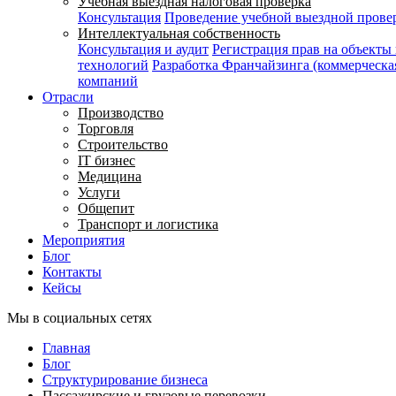
Учебная выездная налоговая проверка
Консультация
Проведение учебной выездной прове
Интеллектуальная собственность
Консультация и аудит
Регистрация прав на объекты
технологий
Разработка Франчайзинга (коммерческа
компаний
Отрасли
Производство
Торговля
Строительство
IT бизнес
Медицина
Услуги
Общепит
Транспорт и логистика
Мероприятия
Блог
Контакты
Кейсы
Мы в социальных сетях
Главная
Блог
Структурирование бизнеса
Пассажирские и грузовые перевозки