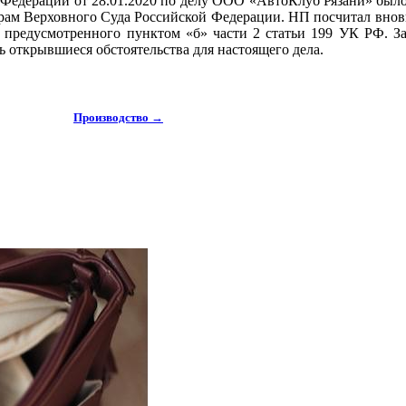
Федерации от 28.01.2020 по делу ООО «АвтоКлуб Рязани» было 
орам Верховного Суда Российской Федерации. НП посчитал внов
я, предусмотренного пунктом «б» части 2 статьи 199 УК РФ. З
ь открывшиеся обстоятельства для настоящего дела.
Производство →