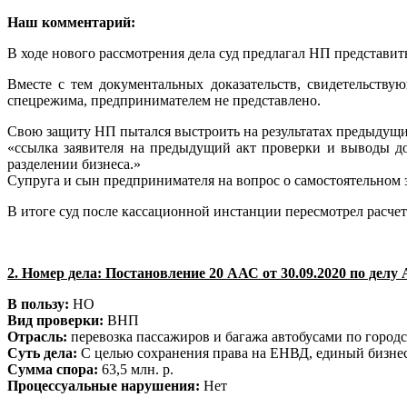
Наш комментарий:
В ходе нового рассмотрения дела суд предлагал НП представит
Вместе с тем документальных доказательств, свидетельств
спецрежима, предпринимателем не представлено.
Свою защиту НП пытался выстроить на результатах предыдущ
«ссылка заявителя на предыдущий акт проверки и выводы д
разделении бизнеса.»
Супруга и сын предпринимателя на вопрос о самостоятельном 
В итоге суд после кассационной инстанции пересмотрел расчет
2. Номер дела:
Постановление 20 ААС от 30.09.2020 по делу А
В пользу:
НО
Вид проверки:
ВНП
Отрасль:
перевозка пассажиров и багажа автобусами по горо
Суть дела:
С целью сохранения права на ЕНВД, единый бизнес
Сумма спора:
63,5 млн. р.
Процессуальные нарушения:
Нет