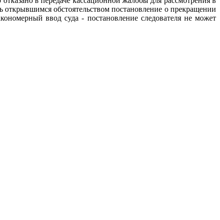
отказано в передаче кассационной жалобы для рассмотрения в
ь открывшимся обстоятельством постановление о прекращении
акономерный ввод суда - постановление следователя не может