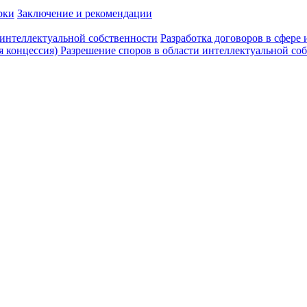
рки
Заключение и рекомендации
 интеллектуальной собственности
Разработка договоров в сфер
я концессия)
Разрешение споров в области интеллектуальной с