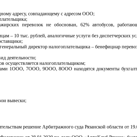
одному адресу, совпадающему с адресом ООО;
оплательщика;
жирских перевозок не обоснован, 62% автобусов, работающ
ам – 10 тыс. рублей, аналогичные услуги без диспетчерских усл
оставщики;
генеральный директор налогоплательщика – бенефициар перево
вид деятельности;
ров осуществляется налогоплательщиком;
ками 1ООО, 7ООО, 9ООО, 8ООО находятся документы бухгалтер
вои вывески;
тельствам решение Арбитражного суда Рязанской области от 19.