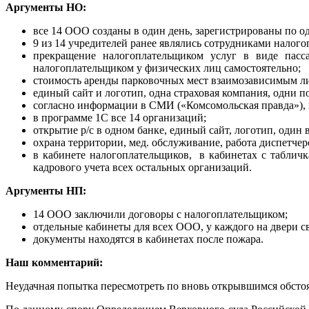
Аргументы НО:
все 14 ООО созданы в один день, зарегистрированы по 
9 из 14 учредителей ранее являлись сотрудниками налог
прекращение налогоплательщиком услуг в виде пасса
налогоплательщиком у физических лиц самостоятельно;
стоимость аренды парковочных мест взаимозависимым лиц
единый сайт и логотип, одна страховая компания, одни п
согласно информации в СМИ («Комсомольская правда»), 
в программе 1С все 14 организаций;
открытие р/с в одном банке, единый сайт, логотип, один 
охрана территории, мед. обслуживание, работа диспетче
в кабинете налогоплательщиков, в кабинетах с таблич
кадрового учета всех остальных организаций.
Аргументы НП:
14 ООО заключили договоры с налогоплательщиком;
отдельные кабинеты для всех ООО, у каждого на двери с
документы находятся в кабинетах после пожара.
Наш комментарий:
Неудачная попытка пересмотреть по вновь открывшимся обстоя